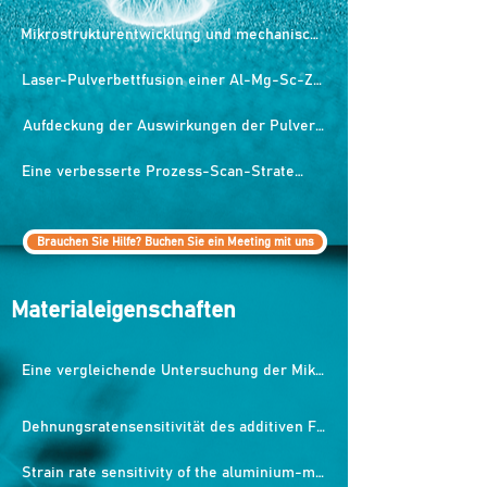
Mikrostrukturentwicklung und mechanische Eigenschaftsreaktion von 3D-gedrucktem Scalmalloy mit unterschiedlichen Wärmebehandlungszeiten bei 325 °C
Laser-Pulverbettfusion einer Al-Mg-Sc-Zr-Legierung: Herstellung, Spitzenhärtungsreaktion und thermische Stabilität bei Spitzenhärte
Aufdeckung der Auswirkungen der Pulverwiederverwendung für das selektive Laserschmelzen durch Pulvercharakterisierung
Eine verbesserte Prozess-Scan-Strategie zur Erzielung hochleistungsfähiger Ermüdungseigenschaften für Scalmalloy®
Brauchen Sie Hilfe? Buchen Sie ein Meeting mit uns
Materialeigenschaften
Eine vergleichende Untersuchung der Mikrostruktur und mechanischen Eigenschaften additiv gefertigter Aluminiumlegierungen
Dehnungsratensensitivität des additiven Fertigungsmaterials Scalmalloy®
Strain rate sensitivity of the aluminium-magnesium-scandium alloy - Scalmalloy®