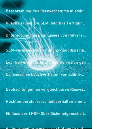
Beschreibung des Risswachstums in additiv gefertigtem Scalmalloy
Qualifizierung von SLM: Additive Fertigung für Aluminium
Untersuchung des Einflusses von Pulvereigenschaften und -handhabung auf den selektiven Laserschmelzprozess
SLM-verarbeitete Sc- und Zr-modifizierte Al-Mg-Legierung: Mechanische Eigenschaften und mikrostrukturelle Auswirkungen der Wärmebehandlung
Lochfraß und interkristalline Korrosion der durch selektives Laserschmelzen (SLM) additiv hergestellten Aluminiumlegierung Scalmalloy®
Dynamisches Bruchverhalten von additiv gefertigtem Scalmalloy®: Auswirkungen von Bauorientierung, Wärmebehandlung und Belastungsrate
Beobachtungen an vergleichbaren Risswachstumskurven von Aluminiumlegierungen: Additiv gefertigtes Scalmalloy® als Alternative zu den Legierungen AA5754 und AA6061-T6?
Hochtemperaturverschleißverhalten einer durch Laser-Pulverbettfusion hergestellten AlMgScZr-Legierung
Einfluss der LPBF-Oberflächeneigenschaften auf die Ermüdungseigenschaften von Scalmalloy®
An improved process scan strategy to obtain high-performance fatigue properties for Scalmalloy®