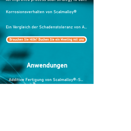
Korrosionsverhalten von Scalmalloy®
Ein Vergleich der Schadenstoleranz von AA7075-T6, AA2024-T3 und dem von Boeing für Weltraum-, Aufklärungs- und Waffensysteme AM-Built LPBF Scalmalloy
Brauchen Sie Hilfe? Buchen Sie ein Meeting mit uns
Anwendungen
Additive Fertigung von Scalmalloy®-Satellitenteilen
Scalmalloy® ist zu teuer und eine Designoptimierung macht nur in der Luft- und Raumfahrt Sinn. Richtig oder falsch?
Airbus C295-Demonstrator hebt mit halbverwandelbaren Flügeln ab
Airbus Clean Tech Demonstrator hebt ab
Dieses Unternehmen will die Welt des Drag Racing elektrifizieren