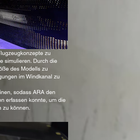
 Flugzeugkonzepte zu
e simulieren. Durch die
röße des Modells zu
ngungen im Windkanal zu
reinen, sodass ARA den
en erfassen konnte, um die
n zu können.