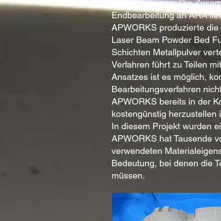
des Teils eignen. Die Zusa
Endbearbeitung an ARA lief
APWORKS produzierte die v
Laser Beam Powder Bed Fus
Schichten Metallpulver verte
Verfahren führt zu Teilen 
Ansatzes ist es möglich, k
Bearbeitungsverfahren nich
APWORKS bereits in der Kon
kostengünstig herzustellen i
In diesem Projekt wurden ei
APWORKS hat Tausende von T
verwendeten Materialeigens
Bedeutung, bei denen die T
müssen.