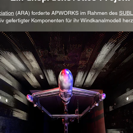
iation
(ARA) forderte APWORKS im Rahmen des
SUBLI
tiv gefertigter Komponenten für ihr Windkanalmodell herz