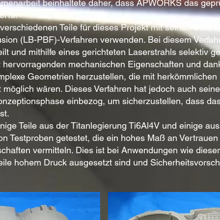
mmenarbeit beinhaltete daher, dass APWORKS das geprüf
erte.
erschiedenen Teile für dieses Projekt mit seinen EOS 
ion (LB-PBF)-Verfahren verwenden. Bei diesem Verfa
ilt und mithilfe eines gerichteten Laserstrahls selektiv
mit hervorragenden mechanischen Eigenschaften und dan
omplexe Geometrien herzustellen, die mit herkömmlichen
t möglich wären. Dieses Verfahren hat jedoch auch sei
zeptionsphase einbezog, um sicherzustellen, dass das 
st.
nige Teile aus der Titanlegierung Ti6Al4V und einige au
estproben getestet, die ein hohes Maß an Vertrauen in
chaften vermitteln. Dies ist bei Anwendungen wie diese
eile hohem Druck ausgesetzt sind und Sicherheitsvorsch