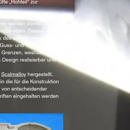
te „Rohteil“ zur
M400-Systemen, die das
hren werden dünne
 geschmolzen. Dieses
k des schichtweisen
 Guss- und
ne Grenzen, weshalb ARA
Design realisierbar und
s
Scalmalloy
hergestellt.
 die für die Konstruktion
r von entscheidender
riften eingehalten werden